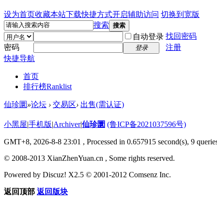
设为首页
收藏本站
下载快捷方式
开启辅助访问
切换到宽版
搜索
搜索
找回密码
自动登录
密码
注册
登录
快捷导航
首页
排行榜
Ranklist
仙珍圜
»
论坛
›
交易区
›
出售(需认证)
小黑屋
|
手机版
|
Archiver
|
仙珍圜
(鲁ICP备2021037596号)
GMT+8, 2026-8-8 23:01
, Processed in 0.657915 second(s), 9 queries
© 2008-2013 XianZhenYuan.cn , Some rights reserved.
Powered by Discuz! X2.5 © 2001-2012 Comsenz Inc.
返回顶部
返回版块