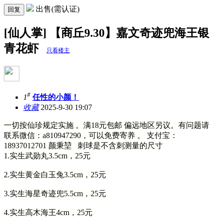
出售(需认证)
回复
[仙人掌] 【商丘9.30】嘉文奇迹兜海王银
青花虾
只看楼主
#
1
任性的小颜！
收藏
2025-9-30 19:07
一切按仙珍规定实施 。满18元包邮 偏远地区另议。有问题请
联系微信：a810947290，可以免费寄养 。 支付宝：
18937012701
颜秉堃
刺球是不含刺测量的尺寸
1.实生武勋丸3.5cm，25元
2.实生黄金白玉兔3.5cm，25元
3.实生海星奇迹兜5.5cm，25元
4.实生高木海王4cm，25元