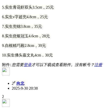
5.实生青花虾双头3.5cm，25元
6.实生v字超兜4.8cm，25元
7.实生兜锦3.8cm，35元
8.实生疣银冠玉4.6cm，28元
9.自根精巧殿2.8cm，39元
10.实生佛头嘉文丸4cm，30元
附件:
您需要
登录
才可以下载或查看附件。没有帐号？
注册
#
2
向北
2025-9-30 20:38
2