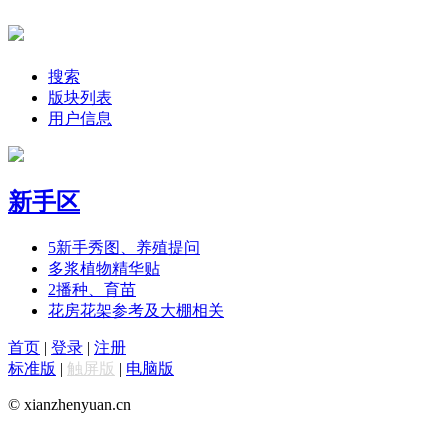
搜索
版块列表
用户信息
新手区
5
新手秀图、养殖提问
多浆植物精华贴
2
播种、育苗
花房花架参考及大棚相关
首页
|
登录
|
注册
标准版
|
触屏版
|
电脑版
© xianzhenyuan.cn