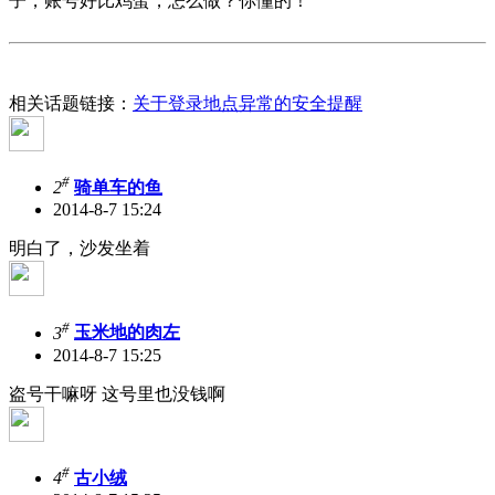
子，账号好比鸡蛋，怎么做？你懂的！
相关话题链接：
关于登录地点异常的安全提醒
#
2
骑单车的鱼
2014-8-7 15:24
明白了，沙发坐着
#
3
玉米地的肉左
2014-8-7 15:25
盗号干嘛呀 这号里也没钱啊
#
4
古小绒